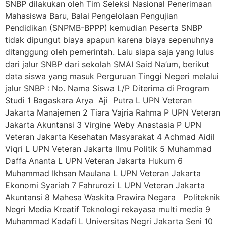
SNBP dilakukan oleh Tim Seleksi Nasional Penerimaan
Mahasiswa Baru, Balai Pengelolaan Pengujian
Pendidikan (SNPMB-BPPP) kemudian Peserta SNBP
tidak dipungut biaya apapun karena biaya sepenuhnya
ditanggung oleh pemerintah. Lalu siapa saja yang lulus
dari jalur SNBP dari sekolah SMAI Said Na’um, berikut
data siswa yang masuk Perguruan Tinggi Negeri melalui
jalur SNBP : No. Nama Siswa L/P Diterima di Program
Studi 1 Bagaskara Arya Aji Putra L UPN Veteran
Jakarta Manajemen 2 Tiara Vajria Rahma P UPN Veteran
Jakarta Akuntansi 3 Virgine Weby Anastasia P UPN
Veteran Jakarta Kesehatan Masyarakat 4 Achmad Aidil
Viqri L UPN Veteran Jakarta Ilmu Politik 5 Muhammad
Daffa Ananta L UPN Veteran Jakarta Hukum 6
Muhammad Ikhsan Maulana L UPN Veteran Jakarta
Ekonomi Syariah 7 Fahrurozi L UPN Veteran Jakarta
Akuntansi 8 Mahesa Waskita Prawira Negara Politeknik
Negri Media Kreatif Teknologi rekayasa multi media 9
Muhammad Kadafi L Universitas Negri Jakarta Seni 10